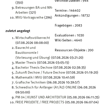
verlinkte Dateien
: 944
(350)
Betreuungen BA und MA-
Termine
: 146402
Arbeiten
(321)
Ankündigungen
: 18732
MVU-Vortragsreihe
(296)
Fragebögen
: 2083
zuletzt angelegt
Evaluationen
: 1030
Wirtschaftsvölkerrecht
Wiki-Seiten
: 4640
(07.08.2026 08:08:00)
Baurecht und
Ressourcen-Objekte
: 200
Bauökonomie I
(Vorlesung und Übung)
(07.08.2026 03:21:20)
Master Thesis
(07.08.2026 03:05:15)
Bachelor Thesis Dechow
(07.08.2026 02:38:35)
Zukunft Dechow / Future Dechow
(07.08.2026 01:19:20)
Mathematik I MVU
(07.08.2026 10:41:59)
Grafische Techniken
(06.08.2026 10:39:57)
Schwedisch für Anfänger (A1/A2) ONLINE
(06.08.2026
09:50:00)
PM 04 | KUNST UND ARCHITEKTUR
(05.08.2026 06:11:35)
FREIE PROJEKTE / FREE PROJECTS
(05.08.2026 06:07:04)