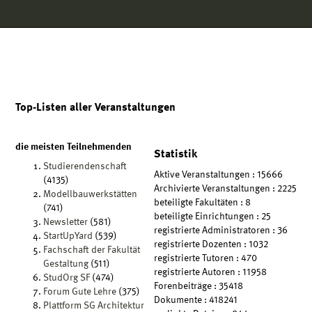
Hauptnavigation
Zweite Navigationsebene
Dritte Navigationsebene
Hauptinhalt
Fußzeile
Impressum
Top-Listen aller Veranstaltungen
die meisten Teilnehmenden
Statistik
Studierendenschaft
Aktive Veranstaltungen
: 15666
(4135)
Archivierte Veranstaltungen
: 2225
Modellbauwerkstätten
beteiligte Fakultäten
: 8
(741)
beteiligte Einrichtungen
: 25
Newsletter
(581)
registrierte Administratoren
: 36
StartUpYard
(539)
registrierte Dozenten
: 1032
Fachschaft der Fakultät
registrierte Tutoren
: 470
Gestaltung
(511)
registrierte Autoren
: 11958
StudOrg SF
(474)
Forenbeiträge
: 35418
Forum Gute Lehre
(375)
Dokumente
: 418241
Plattform SG Architektur