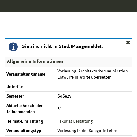
Hauptnavigation
Aktionen
Hauptinhalt
Fußzeile
Vorlesung: Architekturkommunikation: Entwürfe in Worte
Sie sind nicht in Stud.IP angemeldet.
Allgemeine Informationen
Vorlesung: Architekturkommunikation:
Veranstaltungsname
Entwürfe in Worte übersetzen
Untertitel
Semester
SoSe25
Aktuelle Anzahl der
31
Teilnehmenden
Heimat-Einrichtung
Fakultät Gestaltung
Veranstaltungstyp
Vorlesung in der Kategorie Lehre